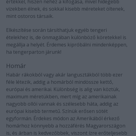
értékkel, hiszen nehéz a kifogása, mivel hidegebb
vizekben élnek, és sokkal kisebb méreteket öltenek,
mint ostoros társaik.
Elkészítése során társíthatjuk egyéb tengeri
ételekhez is, de önmagában különböző köretekkel is
megállja a helyét. Érdemes kipróbálni mindenképpen,
ha tengerparton járunk!
Homár
Habár rákokból vagy akár langusztákból több ezer
féle létezik, addig a homárból mindössze kettő,
európai és amerikai. Különbség is alig van köztük,
maximum méretükben, mert míg az amerikainak
nagyobb ollói vannak és szélesebb háta, addig az
európai kisebb termetű. Színük erősen sötét
egyformán. Érdekes módon az Amerikából érkező
homárhoz könnyebb a hozzáférés Magyarországon
is, és árban is kedvezőbbek, viszont ízre erőteljesebb