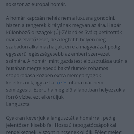
sokszor az európai homár.
A homár kapcsán nehéz nem a luxusra gondolni,
hiszen a tengerek királyának megvan az ára. Habár
különböző országok (Új-Zéland és Svájc) betiltották
már az élvefőzését, de a legtöbb helyen még
szabadon alkalmazhatják, erre a magyarázat pedig
egyszerű: egészségesebb az emberi szervezet
számára. A homár, mint gazdatest elpusztulása után a
húsában megtelepedő baktériumok rohamos
szaporodása közben extra méreganyagok
keletkeznek, így azt a
főzés
utána már nem
semlegesíti. Ezért, ha még élő állapotban helyezzük a
forró vízbe, ezt elkerüljük.
Languszta
Gyakran keverjük a langusztát a homárral, pedig
jelentősen kisebb faj. Hosszú tapogatócsápokkal
rendelkeznek, viszont nincsenek ollóik. Főleg meleg