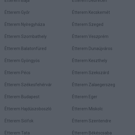
Étterem Baja
Étterem Debrecen
Étterem Győr
Étterem Kecskemét
Étterem Nyíregyháza
Étterem Szeged
Étterem Szombathely
Étterem Veszprém
Étterem Balatonfüred
Étterem Dunaújváros
Étterem Gyöngyös
Étterem Keszthely
Étterem Pécs
Étterem Szekszárd
Étterem Székesfehérvár
Étterem Zalaegerszeg
Étterem Budapest
Étterem Eger
Étterem Hajdúszoboszló
Étterem Miskolc
Étterem Siófok
Étterem Szentendre
Étterem Tata
Étterem Békéscsaba