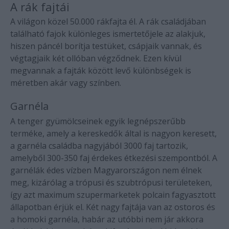
A rák fajtái
A világon közel 50.000 rákfajta él. A rák családjában
található fajok különleges ismertetőjele az alakjuk,
hiszen páncél borítja testüket, csápjaik vannak, és
végtagjaik két ollóban végződnek. Ezen kívül
megvannak a fajták között levő különbségek is
méretben akár vagy színben.
Garnéla
A tenger gyümölcseinek egyik legnépszerűbb
terméke, amely a kereskedők által is nagyon keresett,
a garnéla családba nagyjából 3000 faj tartozik,
amelyből 300-350 faj érdekes étkezési szempontból. A
garnélák édes vízben Magyarországon nem élnek
meg, kizárólag a trópusi és szubtrópusi területeken,
így azt maximum szupermarketek polcain fagyasztott
állapotban érjük el. Két nagy fajtája van az ostoros és
a homoki garnéla, habár az utóbbi nem jár akkora