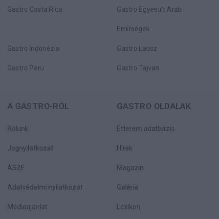
Gastro Costa Rica
Gastro Egyesült Arab
Emírségek
Gastro Indonézia
Gastro Laosz
Gastro Peru
Gastro Tajvan
A GASTRO-RÓL
GASTRO OLDALAK
Rólunk
Étterem adatbázis
Jognyilatkozat
Hírek
ÁSZF
Magazin
Adatvédelmi nyilatkozat
Galéria
Médiaajánlat
Lexikon