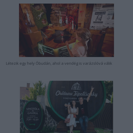
Létezik egy hely Óbudán, ahol a vendég is varázslóvá válik