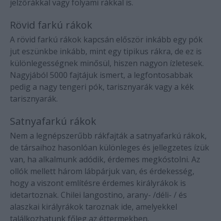
jelzőrákkal vagy folyami rákkal is.
Rövid farkú rákok
A rövid farkú rákok kapcsán először inkább egy pók
jut eszünkbe inkább, mint egy tipikus rákra, de ez is
különlegességnek minősül, hiszen nagyon ízletesek.
Nagyjából 5000 fajtájuk ismert, a legfontosabbak
pedig a nagy tengeri pók, tarisznyarák vagy a kék
tarisznyarák.
Satnyafarkú rákok
Nem a legnépszerűbb rákfajták a satnyafarkú rákok,
de társaihoz hasonlóan különleges és jellegzetes ízük
van, ha alkalmunk adódik, érdemes megkóstolni. Az
ollók mellett három lábpárjuk van, és érdekesség,
hogy a viszont említésre érdemes királyrákok is
idetartoznak. Chilei langostino, arany- /déli- / és
alaszkai királyrákok taroznak ide, amelyekkel
találkozhatunk főleg az éttermekben.