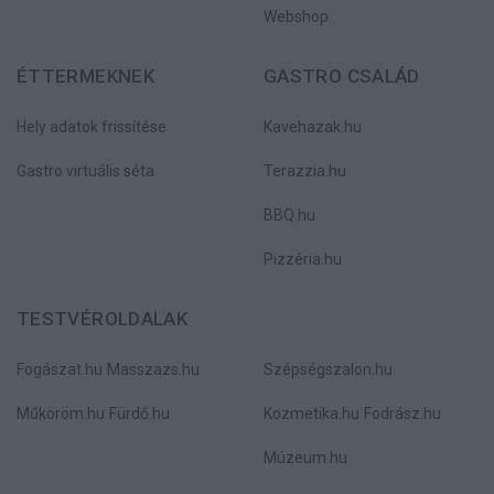
Webshop
ÉTTERMEKNEK
GASTRO CSALÁD
Hely adatok frissítése
Kavehazak.hu
Gastro virtuális séta
Terazzia.hu
BBQ.hu
Pizzéria.hu
TESTVÉROLDALAK
Fogászat.hu
Masszazs.hu
Szépségszalon.hu
Műköröm.hu
Fürdő.hu
Kozmetika.hu
Fodrász.hu
Múzeum.hu