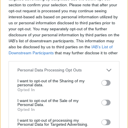
section to confirm your selection. Please note that after your
opt-out request is processed you may continue seeing
interest-based ads based on personal information utilized by
us or personal information disclosed to third parties prior to
your opt-out. You may separately opt-out of the further
disclosure of your personal information by third parties on the
IAB’s list of downstream participants. This information may
also be disclosed by us to third parties on the
IAB’s List of
Downstream Participants
that may further disclose it to other
third parties.
Please note that this website/app uses one or more Google
Personal Data Processing Opt Outs
services and may gather and store information including but
not limited to your visit or usage behaviour. You may click to
I want to opt-out of the Sharing of my
personal data.
grant or deny consent to Google and its third-party tags to
Másképp választunk fagylaltot, mint néhány
Opted In
use your data for below specified purposes in below Google
évvel ezelőtt
consent section.
I want to opt-out of the Sale of my
Personal Data.
Opted In
I want to opt-out of processing my
Personal Data for Targeted Advertising.