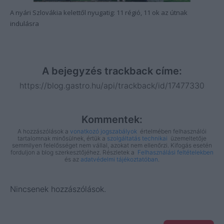
A nyári Szlovákia kelettől nyugatig: 11 régió, 11 ok az útnak
indulásra
A bejegyzés trackback címe:
https://blog.gastro.hu/api/trackback/id/17477330
Kommentek:
A hozzászólások a
vonatkozó jogszabályok
értelmében felhasználói
tartalomnak minősülnek, értük a
szolgáltatás technikai
üzemeltetője
semmilyen felelősséget nem vállal, azokat nem ellenőrzi. Kifogás esetén
forduljon a blog szerkesztőjéhez. Részletek a
Felhasználási feltételekben
és az
adatvédelmi tájékoztatóban
.
Nincsenek hozzászólások.