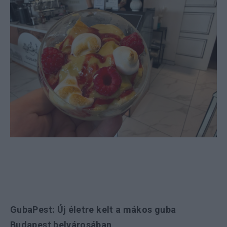
GubaPest: Új életre kelt a mákos guba
Budapest belvárosában