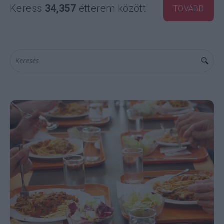
Keress
34,357
étterem között
TOVÁBB