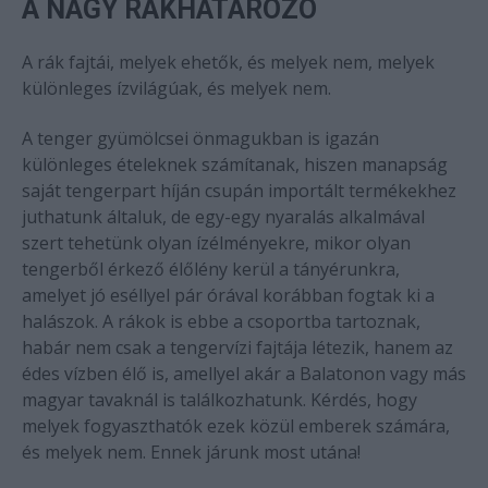
A NAGY RÁKHATÁROZÓ
A rák fajtái, melyek ehetők, és melyek nem, melyek
különleges ízvilágúak, és melyek nem.
A tenger gyümölcsei önmagukban is igazán
különleges ételeknek számítanak, hiszen manapság
saját tengerpart híján csupán importált termékekhez
juthatunk általuk, de egy-egy nyaralás alkalmával
szert tehetünk olyan ízélményekre, mikor olyan
tengerből érkező élőlény kerül a tányérunkra,
amelyet jó eséllyel pár órával korábban fogtak ki a
halászok. A rákok is ebbe a csoportba tartoznak,
habár nem csak a tengervízi fajtája létezik, hanem az
édes vízben élő is, amellyel akár a Balatonon vagy más
magyar tavaknál is találkozhatunk. Kérdés, hogy
melyek fogyaszthatók ezek közül emberek számára,
és melyek nem. Ennek járunk most utána!