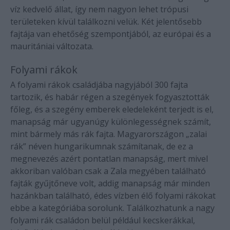
víz kedvelő állat, így nem nagyon lehet trópusi
területeken kívül találkozni velük. Két jelentősebb
fajtája van ehetőség szempontjából, az európai és a
mauritániai változata.
Folyami rákok
A folyami rákok családjába nagyjából 300 fajta
tartozik, és habár régen a szegények fogyasztották
főleg, és a szegény emberek eledeleként terjedt is el,
manapság már ugyanúgy különlegességnek számít,
mint bármely más rák fajta. Magyarországon „zalai
rák” néven hungarikumnak számítanak, de ez a
megnevezés azért pontatlan manapság, mert mivel
akkoriban valóban csak a Zala megyében található
fajták gyűjtőneve volt, addig manapság már minden
hazánkban található, édes vízben élő folyami rákokat
ebbe a kategóriába sorolunk. Találkozhatunk a nagy
folyami rák családon belül például kecskerákkal,