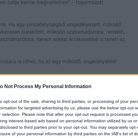
nem tudja benne megvalósítani” – fogalmazott
ontos. Ha egy pincehelyiségből engedélyezett, működő
ikeresen kialakított, működő szabadulószoba, rendelő,
használhatóbbá, hanem sokkal értékesebbé is teheti az
orosára is nőhet, ha ez egy működő, engedélyekkel
o Not Process My Personal Information
rt, pizzériát és rendezvényfunkciókat ötvöző
to opt-out of the sale, sharing to third parties, or processing of your per
 volt. Egy ilyen koncepciónál ugyanis a sötétség, az
formation for targeted advertising by us, please use the below opt-out s
mény része.
r selection. Please note that after your opt-out request is processed y
eing interest-based ads based on personal information utilized by us or
disclosed to third parties prior to your opt-out. You may separately opt-
ten előny, ha a fények, a hangok, a hőmérséklet és a
losure of your personal information by third parties on the IAB’s list of
nya ebben a környezetben egy extra lehetőség, hiszen a