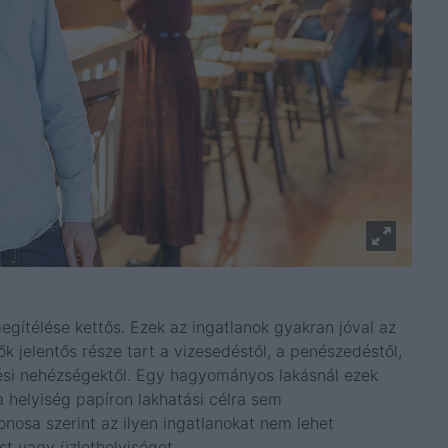
egítélése kettős. Ezek az ingatlanok gyakran jóval az
ők jelentős része tart a vizesedéstől, a penészedéstől,
zési nehézségektől. Egy hagyományos lakásnál ezek
 helyiség papíron lakhatási célra sem
nosa szerint az ilyen ingatlanokat nem lehet
st vagy üzlethelyiséget.