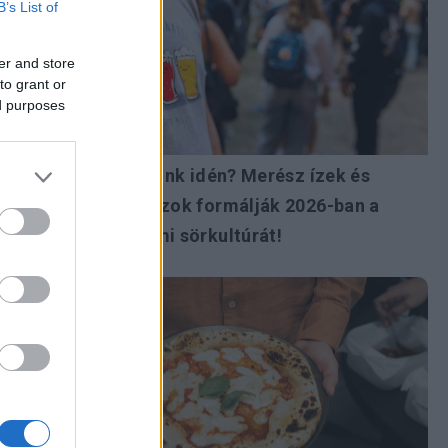
B’s List of
er and store
to grant or
ed purposes
Milyen sört iszunk idén? Merész ízek és
látványos dobozok formálják 2026-ban a
magyar kisüzemi sörkultúrát!