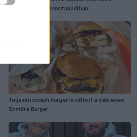
rendeznek Balatonszabadiban
Teljesen smash burgerre váltott a debreceni
Szmöre Burger