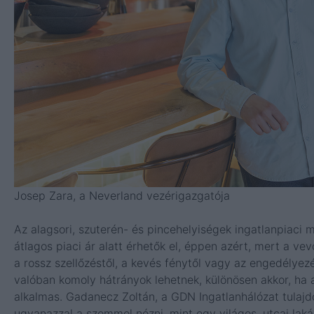
Josep Zara, a
Neverland
vezérigazgatója
Az alagsori, szuterén- és pincehelyiségek ingatlanpiaci m
átlagos piaci ár alatt érhetők el, éppen azért, mert a vev
a rossz szellőzéstől, a kevés fénytől vagy az engedélye
valóban komoly hátrányok lehetnek, különösen akkor, ha a
alkalmas.
Gadanecz Zoltán, a GDN Ingatlanhálózat tulajdo
ugyanazzal a szemmel nézni, mint egy világos, utcai laká