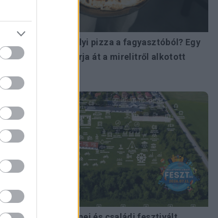
Kézműves nápolyi pizza a fagyasztóból? Egy
új technológia írja át a mirelitről alkotott
képünket
Egész napos zenei és családi fesztivált