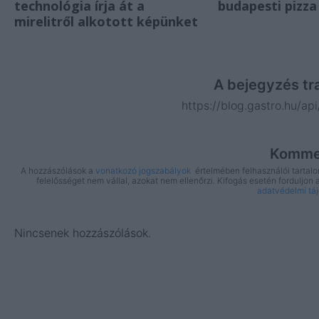
technológia írja át a
budapesti pizza
mirelitről alkotott képünket
A bejegyzés tr
https://blog.gastro.hu/ap
Komme
A hozzászólások a
vonatkozó jogszabályok
értelmében felhasználói tartal
felelősséget nem vállal, azokat nem ellenőrzi. Kifogás esetén forduljon
adatvédelmi tá
Nincsenek hozzászólások.