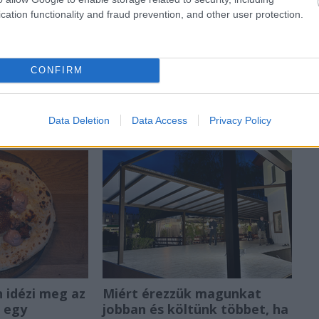
cation functionality and fraud prevention, and other user protection.
CONFIRM
Data Deletion
Data Access
Privacy Policy
idézi meg az
Miért érezzük magunkat
t egy
jobban és költünk többet, ha