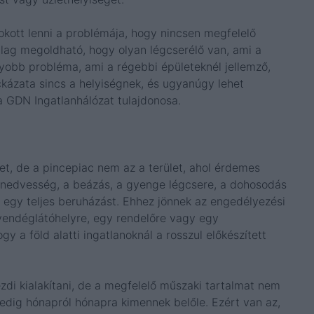
okott lenni a problémája, hogy nincsen megfelelő
lag megoldható, hogy olyan légcserélő van, ami a
yobb probléma, ami a régebbi épületeknél jellemző,
ázata sincs a helyiségnek, és ugyanúgy lehet
a GDN Ingatlanhálózat tulajdonosa.
t, de a pincepiac nem az a terület, ahol érdemes
ajnedvesség, a beázás, a gyenge légcsere, a dohosodás
 egy teljes beruházást. Ehhez jönnek az engedélyezési
vendéglátóhelyre, egy rendelőre vagy egy
y a föld alatti ingatlanoknál a rosszul előkészített
zdi kialakítani, de a megfelelő műszaki tartalmat nem
 pedig hónapról hónapra kimennek belőle. Ezért van az,