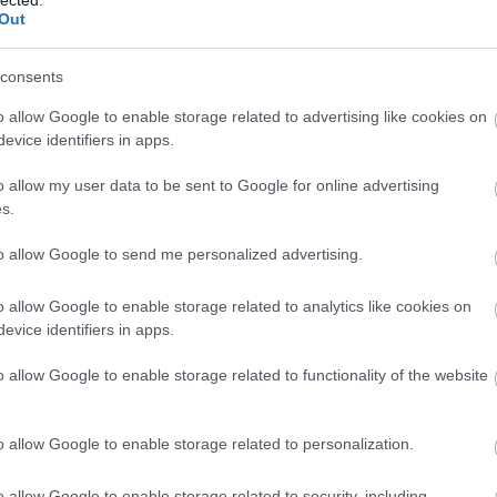
Out
gyaránt része az élménynek.
consents
toznak, és az élményiparban már nem elég a régi,
o allow Google to enable storage related to advertising like cookies on
evice identifiers in apps.
az élményalapú szolgáltatásokra. Az emberek, ha már
érik be a középszerűvel. A klasszikus, egygenerációs
o allow my user data to be sent to Google for online advertising
s.
 kora lejárt, az experience economy jövője a teljes
osep Zara.
to allow Google to send me personalized advertising.
ESTI GASZTROÉLET
o allow Google to enable storage related to analytics like cookies on
evice identifiers in apps.
vagy tárolóként jutottak szerephez, ma azonban egyre
yek költöznek a föld alá. A vendégek ugyanis már
o allow Google to enable storage related to functionality of the website
melyek hangulatukkal és programjaikkal teljes estét
badulószobák mellé bár, nápolyi pizza, desszertek és
o allow Google to enable storage related to personalization.
lelő kialakítással a korábban problémásnak tartott
eivé válhatnak.
o allow Google to enable storage related to security, including