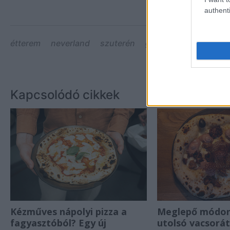
authenti
étterem
neverland
szuterén
gdn
josep zara
Kapcsolódó cikkek
Kézműves nápolyi pizza a
Meglepő módon 
fagyasztóból? Egy új
utolsó vacsorá