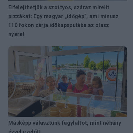
Elfelejthetjük a szottyos, száraz mirelit
pizzákat: Egy magyar „időgép”, ami mínusz
110 fokon zárja időkapszulába az olasz
nyarat
Másképp választunk fagylaltot, mint néhány
évvel ezelőtt