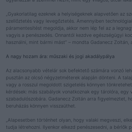
„Gyakorlatilag ezeknek a helyiségeknek alapvetően az sz
szellőztetés vagy levegőztetés. Amennyiben technológiai
páramentesítést megoldja, akkor nem lép fel az a legnag
vagyis a penészedés. Onnantól kezdve egészségügyi kock
használni, mint bármi mást” – mondta Gadanecz Zoltán, 
A nagy hozam ára: műszaki és jogi akadálypálya
Az alacsonyabb vételár sok befektető számára vonzó lehe
pusztán az olcsó négyzetméterek alapján dönteni. A tal
vagy a rosszul megoldott szigetelés könnyen tönkretehet
kérdések: más szabályok vonatkoznak egy tárolóra, egy 
szabadulószobára.
Gadanecz Zoltán arra figyelmeztet, hog
beruházás könnyen visszaüthet.
„Alapesetben történhet olyan, hogy valaki megveszi, elke
tudja létrehozni. Ilyenkor elkezd penészesedni, a bérlők