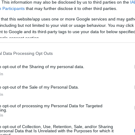
. This information may also be disclosed by us to third parties on the
IA
lgáltató bármilyen világot megteremthet.
Josep Zara,
Participants
that may further disclose it to other third parties.
 egyszerre adott gazdasági és élménytervezési előnyt.
 that this website/app uses one or more Google services and may gath
including but not limited to your visit or usage behaviour. You may click 
osban ekkora egybefüggő területet találni, ami jó áron
 to Google and its third-party tags to use your data for below specifi
sz, hogy amikor egy vendég elindul lefelé a lépcsőn a
ogle consent section.
.” – mondta Josep Zara, a
Neverland
vezérigazgatója.
l Data Processing Opt Outs
giai szerepet kap. A vendég nem egyszerűen belép egy
nyt és a megszokott városi környezetet. Ez a váltás
o opt-out of the Sharing of my personal data.
k lényege éppen az, hogy a látogató néhány órára
In
o opt-out of the Sale of my Personal Data.
In
n szolgáltatásra épül. A szabadulószobák mellett bár,
to opt-out of processing my Personal Data for Targeted
ing.
dezvényfunkció is kapcsolódik a helyhez. Ez a hibrid
In
játék után a csapatok nem azonnal az utcára lépnek ki,
o opt-out of Collection, Use, Retention, Sale, and/or Sharing
ek, ihatnak, és akár egész estés társasági programmá
ersonal Data that Is Unrelated with the Purposes for which it
tők és tréningek esetében lehet fontos, ahol a közös
lected.