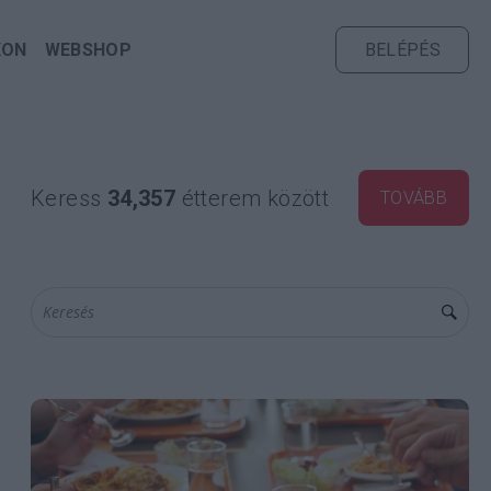
KON
WEBSHOP
BELÉPÉS
Keress
34,357
étterem között
TOVÁBB