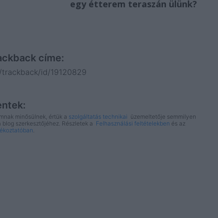
egy étterem teraszán ülünk?
ackback címe:
i/trackback/id/19120829
ntek:
omnak minősülnek, értük a
szolgáltatás technikai
üzemeltetője semmilyen
 a blog szerkesztőjéhez. Részletek a
Felhasználási feltételekben
és az
jékoztatóban
.