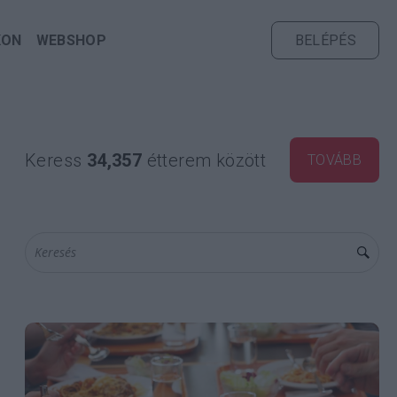
KON
WEBSHOP
BELÉPÉS
Keress
34,357
étterem között
TOVÁBB