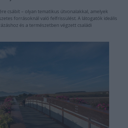
ére csábít – olyan tematikus útvonalakkal, amelyek
etes forrásoknál való felfrissülést. A látogatók ideális
úrázáshoz és a természetben végzett családi