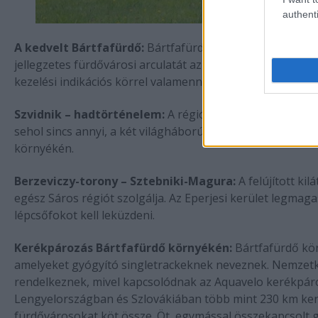
authenti
A kedvelt Bártfafürdő:
Bártfafürdő a legkedveltebb szl
jellegzetes fürdővárosi arculatát az utánozhatatlan hang
kezelési indikációs körrel valamennyi szlovákiai gyógyfür
Szvidnik – hadtörténelem:
A régió leglátogatottabb he
sehol sincs annyi, a két világháborúból származó emlékm
környékén.
Berzeviczy-torony – Sztebniki-Magura:
A felújított ki
egész Sáros régiót szolgálja. Az Eperjesi kerület legmaga
lépcsőfokot kell leküzdeni.
Kerékpározás Bártfafürdő környékén:
Bártfafürdő kö
amelyeket gyógyító singletrackeknek neveznek. Nemzetköz
rendelkeznek, mivel kapcsolódnak az Aquavelo kerékpáro
Lengyelországban és Szlovákiában több mint 230 km ker
fürdővárosokat köt össze. Öt, egymással összekapcsolt gy