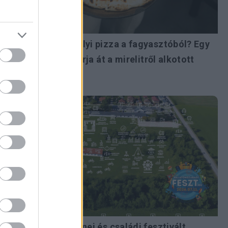
Kézműves nápolyi pizza a fagyasztóból? Egy
új technológia írja át a mirelitről alkotott
képünket
Egész napos zenei és családi fesztivált