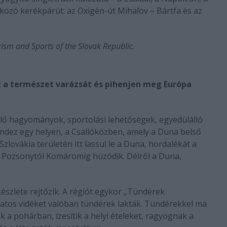
lakozó kerékpárút: az Oxigén-út Mihaľov – Bártfa és az
rism and Sports of the Slovak Republic.
át a természet varázsát és pihenjen meg Európa
élő hagyományok, sportolási lehetőségek, egyedülálló
ndez egy helyen, a Csallóközben, amely a Duna belső
zlovákia területén itt lassul le a Duna, hordalékát a
ly Pozsonytól Komáromig húzódik. Délről a Duna,
szlete rejtőzik. A régiót egykor „Tündérek
slatos vidéket valóban tündérek lakták. Tündérekkel ma
a pohárban, ízesítik a helyi ételeket, ragyognak a