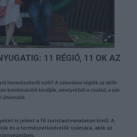
YUGATIG: 11 RÉGIÓ, 11 OK AZ
ti heverészésről szól? A szlovákiai régiók az aktív
an kombinációit kínálják, amelyekből a család, a pár
i útvonalát.
eket is jelent a fő turistaútvonalakon kívül. A
tolók és a természetkedvelők számára, akik az
 környezetben.