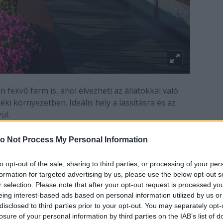
 fekvő farm is, ahol élvezheti az állatokkal való
ki környezetben. Ideális hely a lassításra és az
ül.
endás Horal MTB Maraton során 2026. augusztus 8-án,
o Not Process My Personal Information
i közé tartozik. Évről évre vonzza a profikat és a
nalat és felejthetetlen kilátást kínál a tátrai
to opt-out of the sale, sharing to third parties, or processing of your per
formation for targeted advertising by us, please use the below opt-out s
r selection. Please note that after your opt-out request is processed y
is – a folklórünnepektől a sportos eseményekig,
eing interest-based ads based on personal information utilized by us or
disclosed to third parties prior to your opt-out. You may separately opt-
enéssel.
losure of your personal information by third parties on the IAB’s list of