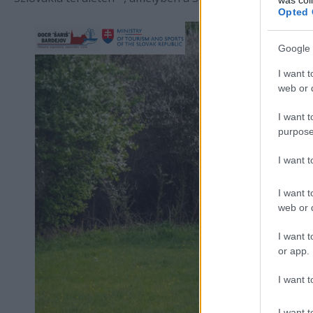
Opted 
Google 
I want t
web or d
I want t
purpose
I want 
I want t
web or d
I want t
or app.
I want t
I want t