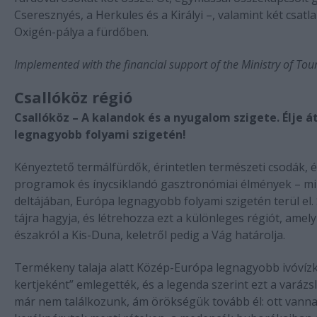
Cseresznyés, a Herkules és a Királyi –, valamint két csat
Oxigén-pálya a fürdőben.
Implemented with the financial support of the Ministry of Tou
Csallóköz régió
Csallóköz – A kalandok és a nyugalom szigete. Élje 
legnagyobb folyami szigetén!
Kényeztető termálfürdők, érintetlen természeti csodák, 
programok és ínycsiklandó gasztronómiai élmények – mi
deltájában, Európa legnagyobb folyami szigetén terül el. S
tájra hagyja, és létrehozza ezt a különleges régiót, ame
északról a Kis-Duna, keletről pedig a Vág határolja.
Termékeny talaja alatt Közép-Európa legnagyobb ivóvízké
kertjeként” emlegették, és a legenda szerint ezt a varáz
már nem találkozunk, ám örökségük tovább él: ott vannak 