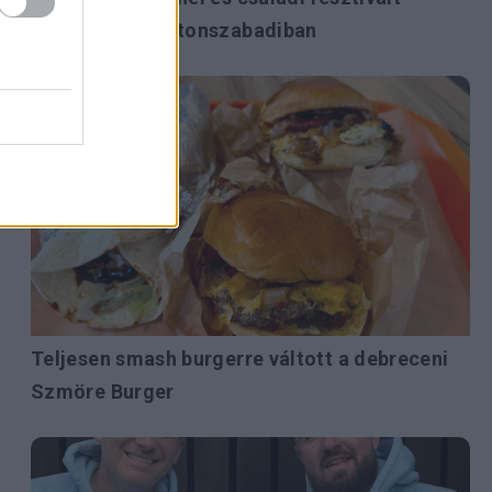
rendeznek Balatonszabadiban
Teljesen smash burgerre váltott a debreceni
Szmöre Burger