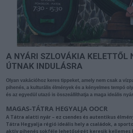
A NYÁRI SZLOVÁKIA KELETTŐL N
ÚTNAK INDULÁSRA
Olyan vakációhoz keres tippeket, amely nem csak a vízpar
pihenés, a kulturális élmények és a kényelmes tempó oly
és az egyedül utazó is összeállíthatja a maga ideális nyár
MAGAS-TÁTRA HEGYALJA OOCR
A Tátra alatti nyár – ez csendes és autentikus élmény
Tátra Hegyalja régió ideális hely a családok, a spor
aktív pihenés sokféle lehetőségét keresik kellemes