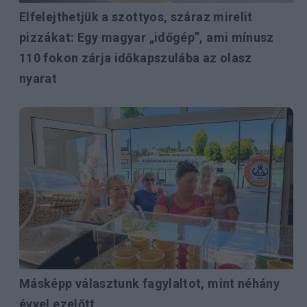
Elfelejthetjük a szottyos, száraz mirelit
pizzákat: Egy magyar „időgép”, ami mínusz
110 fokon zárja időkapszulába az olasz
nyarat
Másképp választunk fagylaltot, mint néhány
évvel ezelőtt