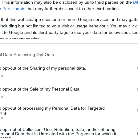
. This information may also be disclosed by us to third parties on the
IA
6 lesz, amelyre szeptember 11. és 15. között kerül sor
Participants
that may further disclose it to other third parties.
ja fölött felejthetetlen hangulatot és egyedülálló
 that this website/app uses one or more Google services and may gath
including but not limited to your visit or usage behaviour. You may click 
 to Google and its third-party tags to use your data for below specifi
 élményeket és a nyugalmat, a Tátra Hegyalja ideális
ogle consent section.
sságával, és más – lassabb és élménydúsabb –
k
l Data Processing Opt Outs
rism and Sports of the Slovak Republic.
o opt-out of the Sharing of my personal data.
In
nelem szerelmeseit és azokat is, akik a
o opt-out of the Sale of my Personal Data.
badidős tevékenységek sokfélesége, a kivételes
In
éllá teszi, amely többet ér egyetlen látogatásnál.
to opt-out of processing my Personal Data for Targeted
ing.
lágörökségi listáján szerepel, az egyik legszebb
In
tják a Városháza teret a gyönyörű gótikus
ykori Városházával – az első reneszánsz épülettel
o opt-out of Collection, Use, Retention, Sale, and/or Sharing
ersonal Data that Is Unrelated with the Purposes for which it
sa kapott helyet.
lected.