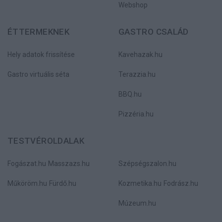
Webshop
ÉTTERMEKNEK
GASTRO CSALÁD
Hely adatok frissítése
Kavehazak.hu
Gastro virtuális séta
Terazzia.hu
BBQ.hu
Pizzéria.hu
TESTVÉROLDALAK
Fogászat.hu
Masszazs.hu
Szépségszalon.hu
Műköröm.hu
Fürdő.hu
Kozmetika.hu
Fodrász.hu
Múzeum.hu