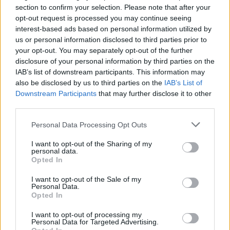
Kézműves nápolyi pizza a fagyasztóból? Egy
section to confirm your selection. Please note that after your
új technológia írja át a mirelitről alkotott
opt-out request is processed you may continue seeing
interest-based ads based on personal information utilized by
képünket
us or personal information disclosed to third parties prior to
your opt-out. You may separately opt-out of the further
disclosure of your personal information by third parties on the
IAB’s list of downstream participants. This information may
also be disclosed by us to third parties on the
IAB’s List of
Downstream Participants
that may further disclose it to other
third parties.
Please note that this website/app uses one or more Google
Personal Data Processing Opt Outs
services and may gather and store information including but
not limited to your visit or usage behaviour. You may click to
I want to opt-out of the Sharing of my
personal data.
grant or deny consent to Google and its third-party tags to
Opted In
use your data for below specified purposes in below Google
consent section.
I want to opt-out of the Sale of my
Personal Data.
Opted In
I want to opt-out of processing my
Personal Data for Targeted Advertising.