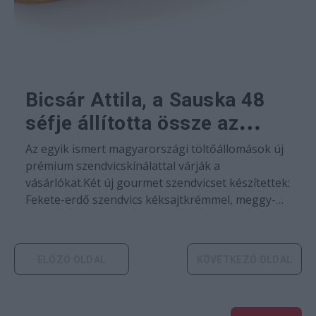
Bicsár Attila, a Sauska 48
séfje állította össze az
egyik magyarországi
Az egyik ismert magyarországi töltőállomások új
töltőállomás gourmet
prémium szendvicskínálattal várják a
vásárlókat.Két új gourmet szendvicset készítettek:
szendvicseit
Fekete-erdő szendvics kéksajtkrémmel, meggy-
chutney-val és Camembert burger BBQ
hagymával, pesztóval A Gourmet Selection
termékeket ismét Bicsár Attila…
ELŐZŐ OLDAL
KÖVETKEZŐ OLDAL