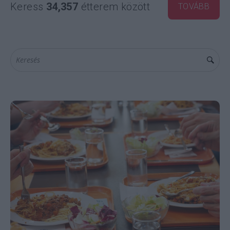
Keress
34,357
étterem között
TOVÁBB