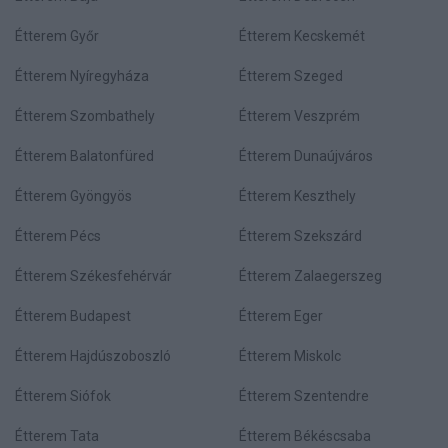
Étterem Győr
Étterem Kecskemét
Étterem Nyíregyháza
Étterem Szeged
Étterem Szombathely
Étterem Veszprém
Étterem Balatonfüred
Étterem Dunaújváros
Étterem Gyöngyös
Étterem Keszthely
Étterem Pécs
Étterem Szekszárd
Étterem Székesfehérvár
Étterem Zalaegerszeg
Étterem Budapest
Étterem Eger
Étterem Hajdúszoboszló
Étterem Miskolc
Étterem Siófok
Étterem Szentendre
Étterem Tata
Étterem Békéscsaba