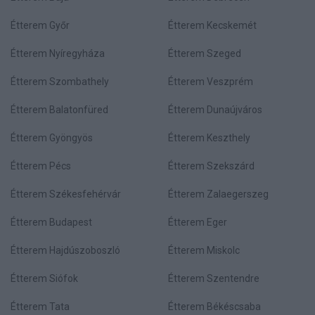
Étterem Győr
Étterem Kecskemét
Étterem Nyíregyháza
Étterem Szeged
Étterem Szombathely
Étterem Veszprém
Étterem Balatonfüred
Étterem Dunaújváros
Étterem Gyöngyös
Étterem Keszthely
Étterem Pécs
Étterem Szekszárd
Étterem Székesfehérvár
Étterem Zalaegerszeg
Étterem Budapest
Étterem Eger
Étterem Hajdúszoboszló
Étterem Miskolc
Étterem Siófok
Étterem Szentendre
Étterem Tata
Étterem Békéscsaba