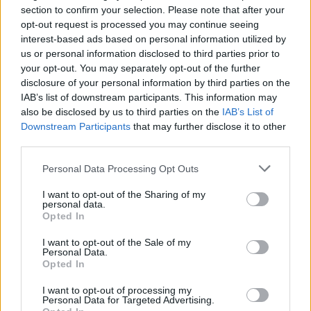
Kézműves nápolyi pizza a fagyasztóból? Egy
section to confirm your selection. Please note that after your
új technológia írja át a mirelitről alkotott
opt-out request is processed you may continue seeing
interest-based ads based on personal information utilized by
képünket
us or personal information disclosed to third parties prior to
your opt-out. You may separately opt-out of the further
disclosure of your personal information by third parties on the
IAB’s list of downstream participants. This information may
also be disclosed by us to third parties on the
IAB’s List of
Downstream Participants
that may further disclose it to other
third parties.
Please note that this website/app uses one or more Google
Personal Data Processing Opt Outs
services and may gather and store information including but
not limited to your visit or usage behaviour. You may click to
I want to opt-out of the Sharing of my
personal data.
grant or deny consent to Google and its third-party tags to
Opted In
use your data for below specified purposes in below Google
consent section.
I want to opt-out of the Sale of my
Personal Data.
Opted In
I want to opt-out of processing my
Personal Data for Targeted Advertising.