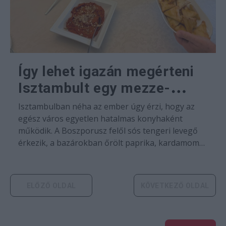
Így lehet igazán megérteni
Isztambult egy mezze-
asztal mellett
Isztambulban néha az ember úgy érzi, hogy az
egész város egyetlen hatalmas konyhaként
működik. A Boszporusz felől sós tengeri levegő
érkezik, a bazárokban őrölt paprika, kardamom
és rózsavíz illata keveredik, az utcákon pedig
egyszerre hallani a teáskanalak csilingelését és a
kompok kürtjeit. A…
ELŐZŐ OLDAL
KÖVETKEZŐ OLDAL