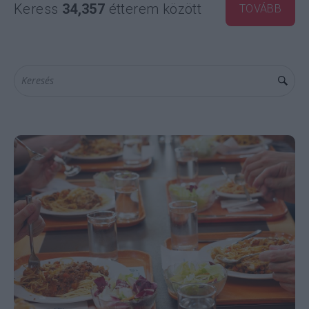
Keress
34,357
étterem között
TOVÁBB