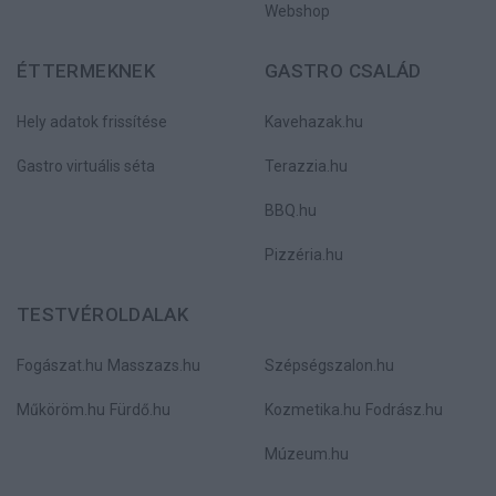
Webshop
ÉTTERMEKNEK
GASTRO CSALÁD
Hely adatok frissítése
Kavehazak.hu
Gastro virtuális séta
Terazzia.hu
BBQ.hu
Pizzéria.hu
TESTVÉROLDALAK
Fogászat.hu
Masszazs.hu
Szépségszalon.hu
Műköröm.hu
Fürdő.hu
Kozmetika.hu
Fodrász.hu
Múzeum.hu